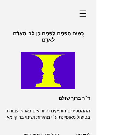
כַּ֭מַּיִם הַפָּנִ֣ים לַפָּנִ֑ים כֵּ֤ן לֵֽב־הָ֝אָדָ֗ם
לָאָדָֽם​​
ד"ר ברוך שולם
מהמטפילים הותיקים והיודועים בארץ. עבודתו
בטיפול מאופיינת ע"י מהירות ושינוי בר קיימא.
לכואבים:
טיפול פרטני או זוגי מהיר