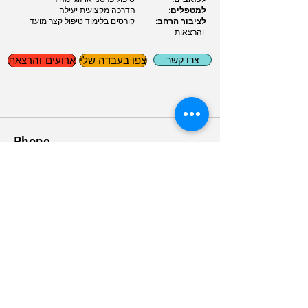
למטפלים:
הדרכה מקצועית יעילה
לציבור הרחב:
קורסים בלימוד טיפול קצר מועד
והרצאות
צרו קשר
צפו בעבדה שלי
ארועים והרצאת
Phone
02-6514456
055-663-5079
Email
Drshulem@gmail.com
© 2035 By Yarive Shulem.